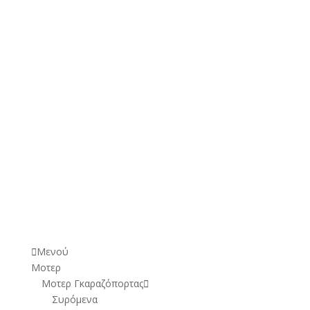
€
70,00
€
185,00
(Με ΦΠΑ)
€
0,00
(Με ΦΠΑ)
Μενού
Μοτερ
Μοτερ Γκαραζόπορτας
Συρόμενα