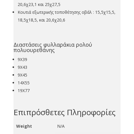
20,6χ23,1 και 25χ27,5
Κουτιά εξωτερικής τοποθέτησης οβάλ : 15,5χ15,5,
18,5χ18,5, και 20,6χ20,6
Διαστάσεις φυλλαράκια ρολού
πολυουρεθάνης
9Χ39
9Χ43
9Χ45
14Χ55
19Χ77
Επιπρόσθετες Πληροφορίες
Weight
N/A