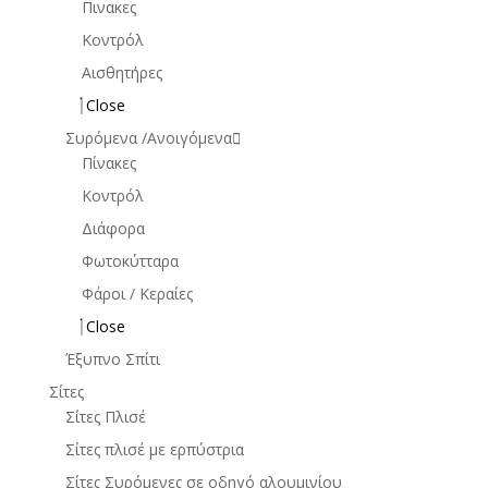
Πινακες
Κοντρόλ
Αισθητήρες
Close
Συρόμενα /Ανοιγόμενα
Πίνακες
Κοντρόλ
Διάφορα
Φωτοκύτταρα
Φάροι / Κεραίες
Close
Έξυπνο Σπίτι
Σίτες
Σίτες Πλισέ
Σίτες πλισέ με ερπύστρια
Σίτες Συρόμενες σε οδηγό αλουμινίου