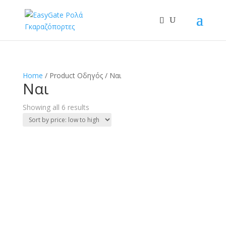
Home
/ Product Οδηγός / Ναι
Ναι
Showing all 6 results
€
70,00
€
185,00
(Με ΦΠΑ)