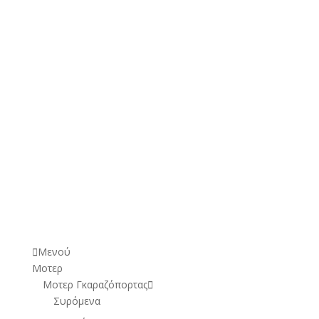
€
192,00
€
370,00
(Με ΦΠΑ)
€
242,00
€
420,00
(Με ΦΠΑ)
Μενού
Μοτερ
Μοτερ Γκαραζόπορτας
Συρόμενα