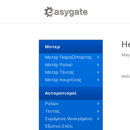
He
Μοτερ
May 
Μοτερ Γκαραζόπορτας
Μοτέρ Ρολού
Μοτερ Τέντας
Welc
Μοτερ Κουρτίνας
Αυτοματισμοί
Ρολών
Τεντας
Συρόμενα /Ανοιγόμενα
Έξυπνο Σπίτι