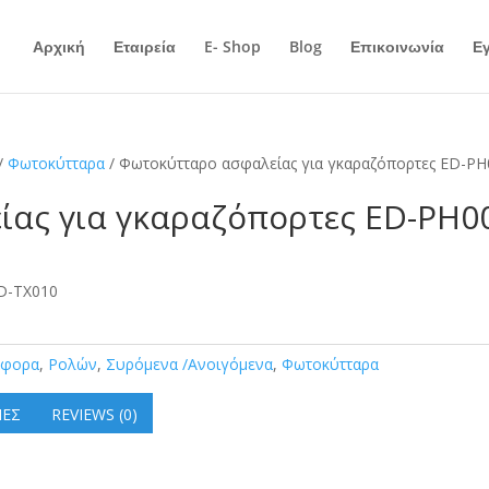
Αρχική
Εταιρεία
E- Shop
Blog
Επικοινωνία
Ε
/
Φωτοκύτταρα
/ Φωτοκύτταρο ασφαλείας για γκαραζόπορτες ED-PH
ας για γκαραζόπορτες ED-PH0
ED-TX010
άφορα
,
Ρολών
,
Συρόμενα /Ανοιγόμενα
,
Φωτοκύτταρα
ΊΕΣ
REVIEWS (0)