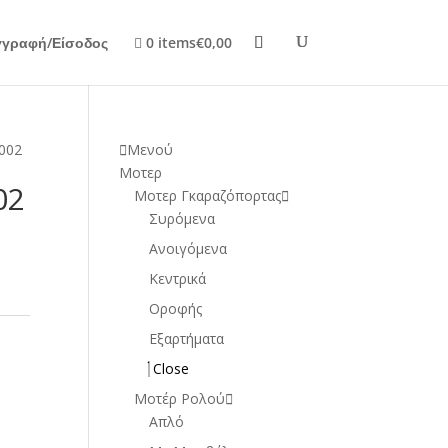
γγραφή/Είσοδος
0 items
€0,00
002
Μενού
Μοτερ
02
Μοτερ Γκαραζόπορτας
Συρόμενα
Ανοιγόμενα
Κεντρικά
Οροφής
Εξαρτήματα
Close
Μοτέρ Ρολού
Απλό