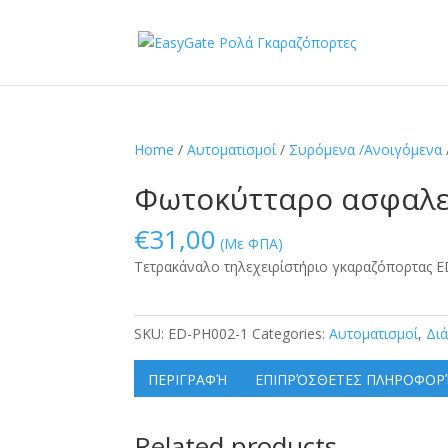
Home
/
Αυτοματισμοί
/
Συρόμενα /Ανοιγόμενα
Φωτοκύτταρο ασφαλεί
€
31,00
(Με ΦΠΑ)
Τετρακάναλο τηλεχειρίστήριο γκαραζόπορτας 
SKU:
ED-PH002-1
Categories:
Αυτοματισμοί
,
Δι
ΠΕΡΙΓΡΑΦΉ
ΕΠΙΠΡΌΣΘΕΤΕΣ ΠΛΗΡΟΦΟΡ
Related products