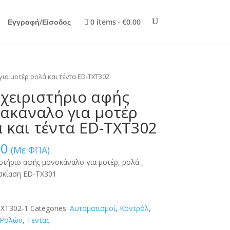
Εγγραφή/Είσοδος
0 items
€0,00
ια μοτέρ ρολά και τέντα ED-TXT302
χειριστήριο αφής
ακάναλο για μοτέρ
 και τέντα ED-TXT302
00
(Με ΦΠΑ)
στήριο αφής μονοκάναλο για μοτέρ, ρολά ,
 σκίαση ED-TX301
XT302-1
Categories:
Αυτοματισμοί
,
Κοντρόλ
,
Ρολών
,
Τεντας