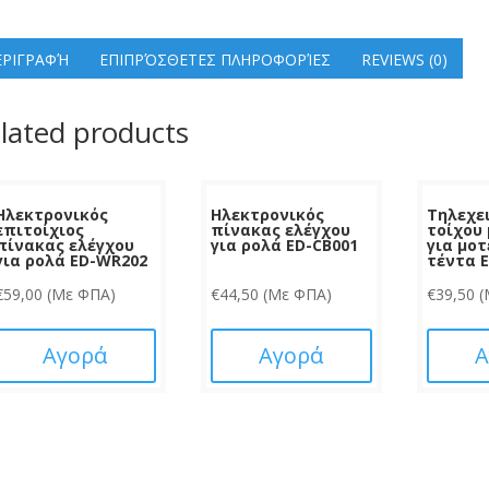
ΕΡΙΓΡΑΦΉ
ΕΠΙΠΡΌΣΘΕΤΕΣ ΠΛΗΡΟΦΟΡΊΕΣ
REVIEWS (0)
lated products
Ηλεκτρονικός
Ηλεκτρονικός
Τηλεχε
επιτοίχιος
πίνακας ελέγχου
τοίχου
πίνακας ελέγχου
για ρολά ED-CB001
για μοτ
για ρολά ED-WR202
τέντα 
€
59,00
(Με ΦΠΑ)
€
44,50
(Με ΦΠΑ)
€
39,50
(
Αγορά
Αγορά
Α