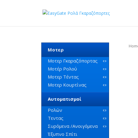
Hom
Μοτερ
Μοτερ Γκαραζόπορτας
Μοτέρ Ρολού
Μοτερ Τέντας
Μοτερ Κουρτίνας
Αυτοματισμοί
Ρολών
Τεντας
Συρόμενα /Ανοιγόμενα
Έξυπνο Σπίτι