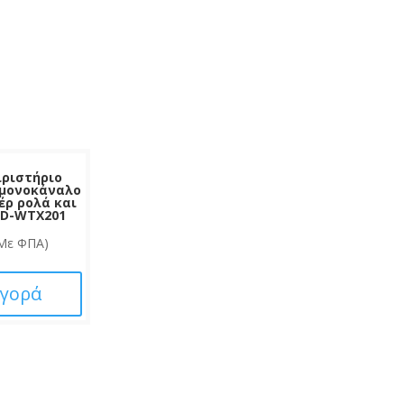
ιριστήριο
 μονοκάναλο
έρ ρολά και
ED-WTX201
Με ΦΠΑ)
γορά