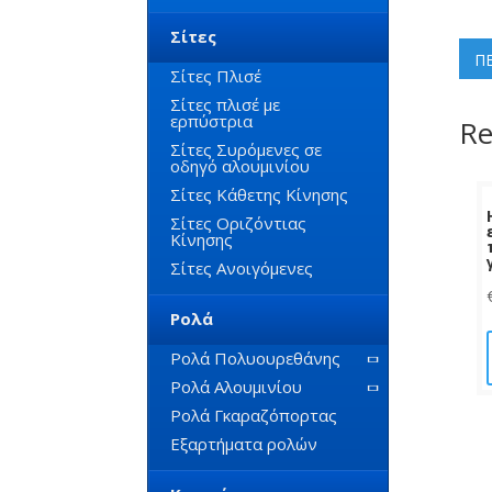
Σίτες
Π
Σίτες Πλισέ
Σίτες πλισέ με
ερπύστρια
Re
Σίτες Συρόμενες σε
οδηγό αλουμινίου
Σίτες Κάθετης Κίνησης
Σίτες Οριζόντιας
Κίνησης
Σίτες Ανοιγόμενες
Ρολά
Ρολά Πολυουρεθάνης
Ρολά Αλουμινίου
Ρολά Γκαραζόπορτας
Εξαρτήματα ρολών