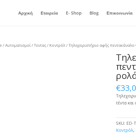
Αρχική
Εταιρεία
E- Shop
Blog
Επικοινωνία
e
/
Αυτοματισμοί
/
Τεντας
/
Κοντρόλ
/ Τηλεχειριστήριο αφής πεντακάναλο γ
Τηλε
πεντ
ρολά
€
33,
Τηλεχειρι
τέντα και
SKU:
ED-T
Κοντρόλ
,