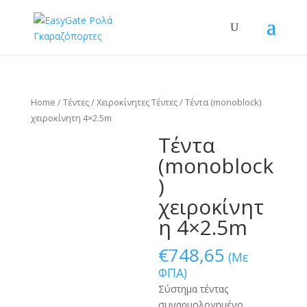
Home
/
Τέντες
/
Χειροκίνητες Τέντες
/ Τέντα (monoblock)
χειροκίνητη 4×2.5m
Τέντα
(monoblock
)
χειροκίνητ
η 4×2.5m
€
748,65
(Με
ΦΠΑ)
Σύστημα τέντας
συναρμολογημένο