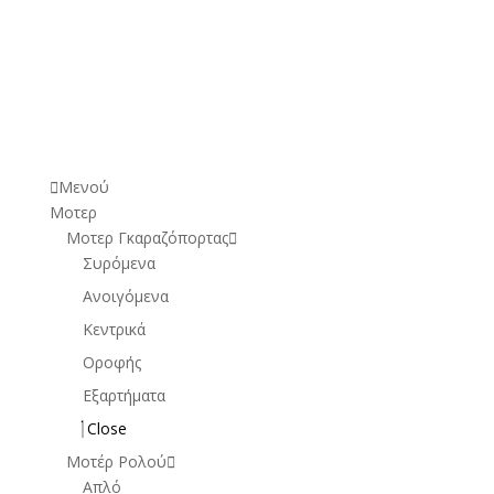
€
415,00
(Με ΦΠΑ)
Μενού
Μοτερ
Μοτερ Γκαραζόπορτας
Συρόμενα
Ανοιγόμενα
Κεντρικά
Οροφής
Εξαρτήματα
Close
Μοτέρ Ρολού
Απλό