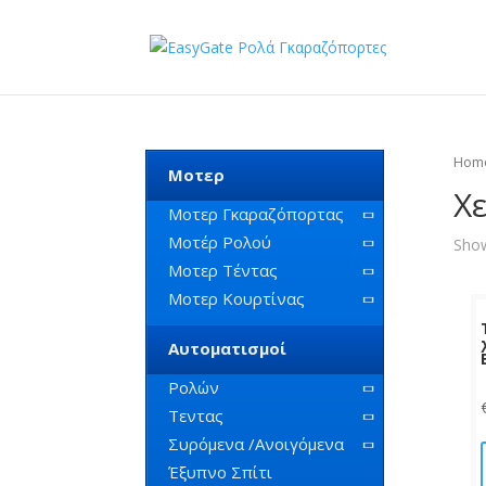
Hom
Μοτερ
Χε
Μοτερ Γκαραζόπορτας
Μοτέρ Ρολού
Show
Μοτερ Τέντας
Μοτερ Κουρτίνας
Αυτοματισμοί
Ρολών
Τεντας
Συρόμενα /Ανοιγόμενα
Έξυπνο Σπίτι