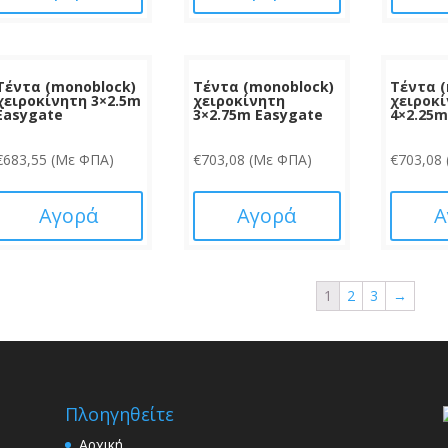
Τέντα (monoblock)
Τέντα (monoblock)
Τέντα 
χειροκίνητη 3×2.5m
χειροκίνητη
χειροκ
Easygate
3×2.75m Easygate
4×2.25
€
683,55
(Με ΦΠΑ)
€
703,08
(Με ΦΠΑ)
€
703,08
Αγορά
Αγορά
Α
1
2
3
→
Πλοηγηθείτε
Αρχική