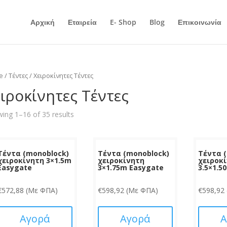
Αρχική
Εταιρεία
E- Shop
Blog
Επικοινωνία
e
/
Τέντες
/ Χειροκίνητες Τέντες
ιροκίνητες Τέντες
ing 1–16 of 35 results
Τέντα (monoblock)
Τέντα (monoblock)
Τέντα 
χειροκίνητη 3×1.5m
χειροκίνητη
χειροκ
Easygate
3×1.75m Easygate
3.5×1.5
€
572,88
(Με ΦΠΑ)
€
598,92
(Με ΦΠΑ)
€
598,92
Αγορά
Αγορά
Α