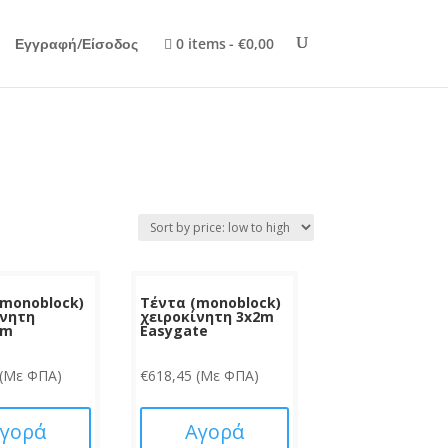
Εγγραφή/Είσοδος
0 items
€0,00
(monoblock)
Τέντα (monoblock)
ίνητη
χειροκίνητη 3x2m
0m
Easygate
(Με ΦΠΑ)
€
618,45
(Με ΦΠΑ)
γορά
Αγορά