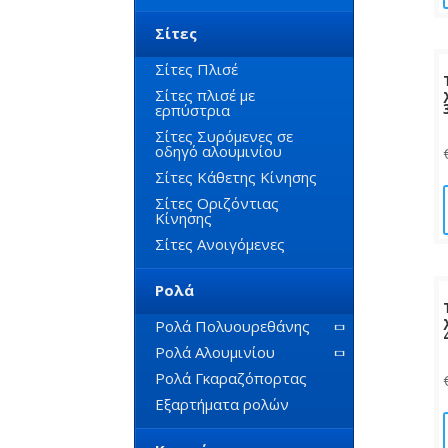
Σίτες
Σίτες Πλισέ
Σίτες πλισέ με
ερπύστρια
Σίτες Συρόμενες σε
οδηγό αλουμινίου
Σίτες Κάθετης Κίνησης
Σίτες Οριζόντιας
Κίνησης
Σίτες Ανοιγόμενες
Ρολά
Ρολά Πολυουρεθάνης
Ρολά Αλουμινίου
Ρολά Γκαραζόπορτας
Εξαρτήματα ρολών