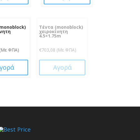
(monoblock)
Τέντα (monoblock)
ίνητη
χειροκίνητη
m
4.5×1.75m
(Με ΦΠΑ)
€
703,08
(Με ΦΠΑ)
γορά
Αγορά
Best Price