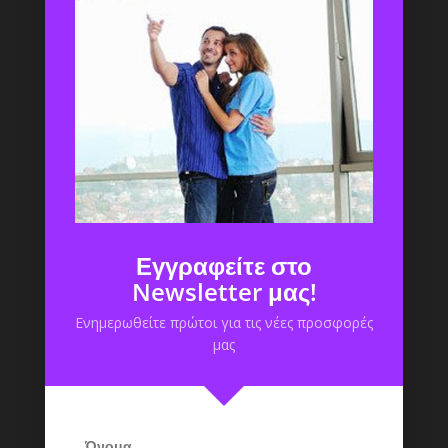
Επικοινωνία
Εγγραφή/Είσοδος
0 items
€0,00
Best Price
Εγγραφείτε στο
Newsletter μας!
Ενημερωθείτε πρώτοι για τις νέες προσφορές
μας