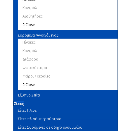
Κοντρόλ
Αισθητήρες
Close
Συρόμενα /Ανοιγόμενα
Πίνακες
Κοντρόλ
Διάφορα
Φωτοκύτταρα
Φάροι / Κεραίες
Close
Έξυπνο Σπίτι
Σίτες
Σίτες Πλισέ
Σίτες πλισέ με ερπύστρια
Σίτες Συρόμενες σε οδηγό αλουμινίου